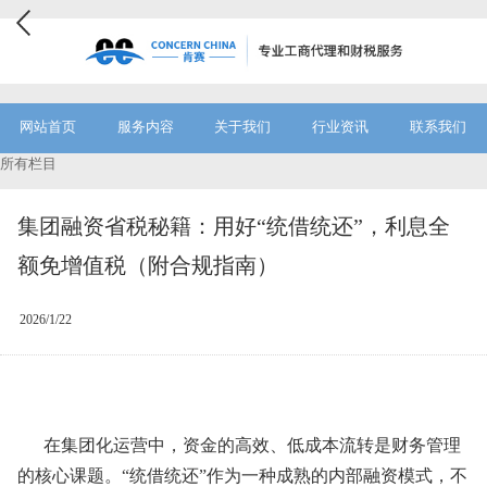
网站首页
服务内容
关于我们
行业资讯
联系我们
所有栏目
集团融资省税秘籍：用好“统借统还”，利息全
额免增值税（附合规指南）
2026/1/22
在集团化运营中，资金的高效、低成本流转是财务管理
的核心课题。“统借统还”作为一种成熟的内部融资模式，不