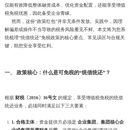
仅能有效降低整体融资成本、优化资金配置，还能享受增值
税免税优惠，因此备受企业青睐。
然而，这份“政策红包”并非无条件发放。实践中，因理
解偏差或操作不当导致的税务风险屡见不鲜。本文将为您系
统梳理“统借统还”免税政策的核心要点、常见误区与合规关
键，助您安全享受红利。
一、 政策核心：什么是可免税的“统借统还”？
根据
财税〔2016〕36号文
的规定，享受增值税免税的统借
统还业务，必须同时满足以下三大要素：
1. 合格主体
：资金提供方必须是
企业集团、集团核心企