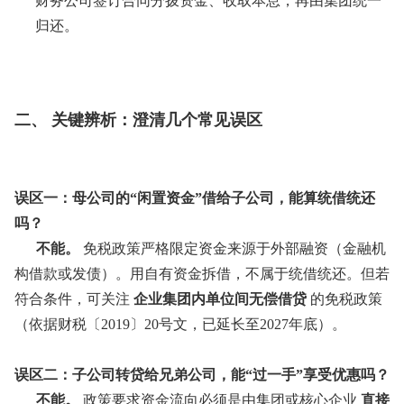
财务公司签订合同分拨资金、收取本息，再由集团统一
归还。
二、 关键辨析：澄清几个常见误区
误区一：母公司的“闲置资金”借给子公司，能算统借统还
吗？
不能。
免税政策严格限定资金来源于外部融资（金融机
构借款或发债）。用自有资金拆借，不属于统借统还。但若
符合条件，可关注
企业集团内单位间无偿借贷
的免税政策
（依据财税〔2019〕20号文，已延长至2027年底）。
误区二：子公司转贷给兄弟公司，能“过一手”享受优惠吗？
不能。
政策要求资金流向必须是由集团或核心企业
直接