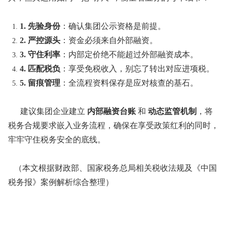
1. 先验身份
：确认集团公示资格是前提。
2. 严控源头
：资金必须来自外部融资。
3. 守住利率
：内部定价绝不能超过外部融资成本。
4. 匹配税负
：享受免税收入，别忘了转出对应进项税。
5. 留痕管理
：全流程资料保存是应对核查的基石。
建议集团企业建立
内部融资台账
和
动态监管机制
，将
税务合规要求嵌入业务流程，确保在享受政策红利的同时，
牢牢守住税务安全的底线。
（本文根据财政部、国家税务总局相关税收法规及《中国
税务报》案例解析综合整理）